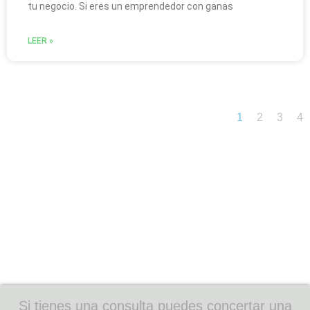
tu negocio. Si eres un emprendedor con ganas
LEER »
1
2
3
4
Si tienes una consulta puedes concertar una