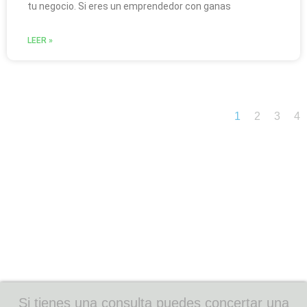
tu negocio. Si eres un emprendedor con ganas
LEER »
1
2
3
4
Si tienes una consulta puedes concertar una