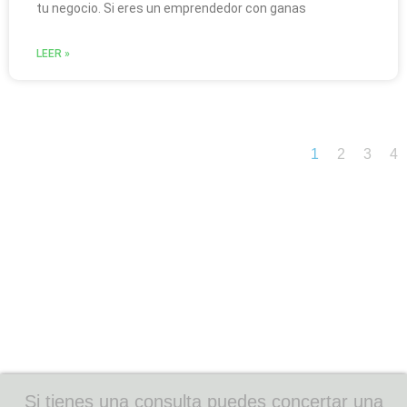
tu negocio. Si eres un emprendedor con ganas
LEER »
1
2
3
4
Si tienes una consulta puedes concertar una