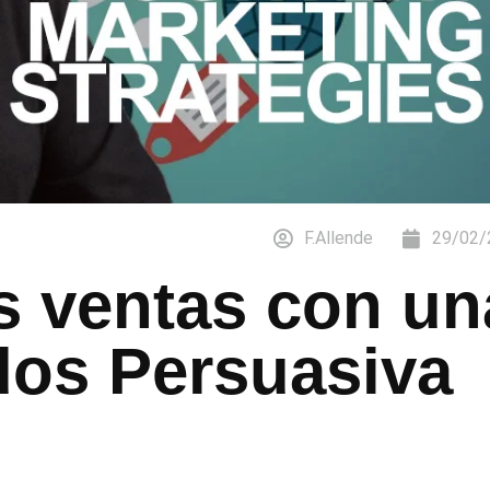
F.Allende
29/02/
 ventas con un
dos Persuasiva