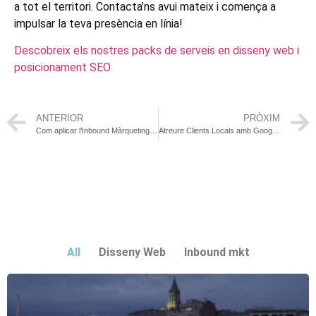
a tot el territori. Contacta’ns avui mateix i comença a
impulsar la teva presència en línia!
Descobreix els nostres packs de serveis en disseny web i
posicionament SEO
ANTERIOR
PRÒXIM
Com aplicar l’Inbound Màrqueting per a empreses i negocis locals
Atreure Clients Locals amb Google My Business a la teva zona
All
Disseny Web
Inbound mkt